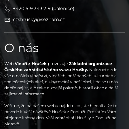
+420 519 343 219 (pálenice)
czshrusky@seznam.cz
O nás
Web
Vinaři z Hrušek
provozuje
Základní organizace
Českého zahrádkářského svazu Hrušky.
Naleznete zde
vše o našich vinařství, vinařích, pořádaných kulturních a
společenských akcí, o ubytování v naší obci, kde se u nás
dobře najíst, ale také o zdejší palírně, historii obce a další
zajímavé informace.
Věříme, že na našem webu najdete co jste hledali a že to
povede k Vaší návštěvě Hrušek z Podluží. Prozatím Vám
přejeme krásný den, Vaši zahrádkáři Hrušky z Podluží na
Moravě.