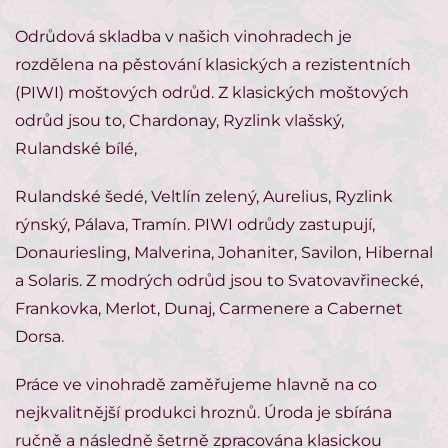
Odrůdová skladba v našich vinohradech je
rozdělena na pěstování klasických a rezistentních
(PIWI) moštových odrůd. Z klasických moštových
odrůd jsou to, Chardonay, Ryzlink vlašský,
Rulandské bílé,
Rulandské šedé, Veltlín zelený, Aurelius, Ryzlink
rýnský, Pálava, Tramín. PIWI odrůdy zastupují,
Donauriesling, Malverina, Johaniter, Savilon, Hibernal
a Solaris. Z modrých odrůd jsou to Svatovavřinecké,
Frankovka, Merlot, Dunaj, Carmenere a Cabernet
Dorsa.
Práce ve vinohradě zaměřujeme hlavně na co
nejkvalitnější produkci hroznů. Úroda je sbírána
ručně a následně šetrně zpracována klasickou