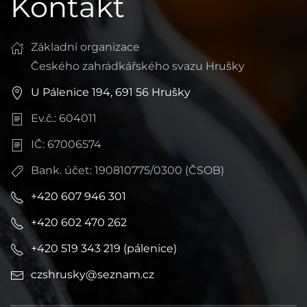
Kontakt
Základní organizace
Českého zahrádkářského svazu Hrušky
U Pálenice 194, 691 56 Hrušky
Ev.č.: 604011
IČ: 67006574
Bank. účet: 190810775/0300 (ČSOB)
+420 607 946 301
+420 602 470 262
+420 519 343 219 (pálenice)
czshrusky@seznam.cz