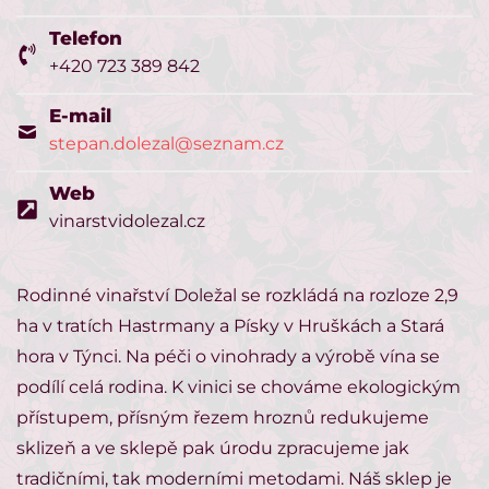
Telefon
+420 723 389 842
E-mail
stepan.dolezal@seznam.cz
Web
vinarstvidolezal.cz
Rodinné vinařství Doležal se rozkládá na rozloze 2,9
ha v tratích Hastrmany a Písky v Hruškách a Stará
hora v Týnci. Na péči o vinohrady a výrobě vína se
podílí celá rodina. K vinici se chováme ekologickým
přístupem, přísným řezem hroznů redukujeme
sklizeň a ve sklepě pak úrodu zpracujeme jak
tradičními, tak moderními metodami. Náš sklep je