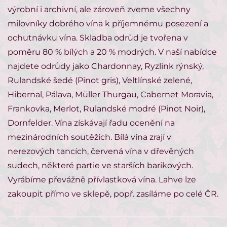
výrobní i archivní, ale zároveň zveme všechny
milovníky dobrého vína k příjemnému posezení a
ochutnávku vína. Skladba odrůd je tvořena v
poměru 80 % bílých a 20 % modrých. V naší nabídce
najdete odrůdy jako Chardonnay, Ryzlink rýnský,
Rulandské šedé (Pinot gris), Veltlínské zelené,
Hibernal, Pálava, Müller Thurgau, Cabernet Moravia,
Frankovka, Merlot, Rulandské modré (Pinot Noir),
Dornfelder. Vína získávají řadu ocenění na
mezinárodních soutěžích. Bílá vína zrají v
nerezových tancích, červená vína v dřevěných
sudech, některé partie ve starších barikových.
Vyrábíme převážně přívlastková vína. Lahve lze
zakoupit přímo ve sklepě, popř. zasíláme po celé ČR.